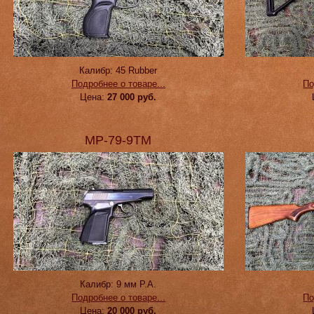
Калибр:
45 Rubber
Подробнее о товаре...
По
Цена:
27 000 руб.
МР-79-9ТМ
Калибр:
9 мм Р.А.
Подробнее о товаре...
По
Цена:
20 000 руб.