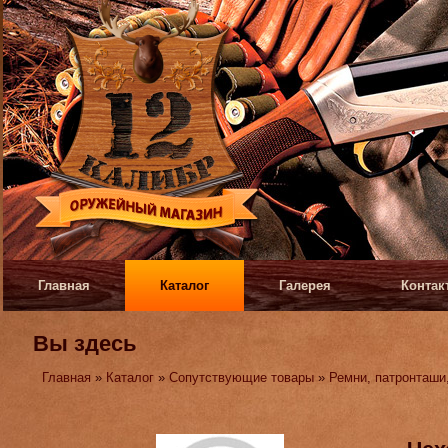
Главная
Каталог
Галерея
Контак
Вы здесь
Главная
»
Каталог
»
Сопутствующие товары
»
Ремни, патронташи