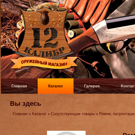
Главная
Каталог
Галерея
Контак
Вы здесь
Главная
»
Каталог
»
Сопутствующие товары
»
Ремни, патронташи