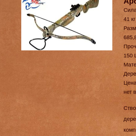
Ар
Сила
41 кг
Разм
685,
Проч
150 
Мат
Дере
Цен
нет 
Ство
дере
комп