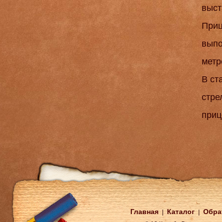
выст
Приц
выпо
метр
В ст
стре
приц
Главная
Каталог
Обра
|
|