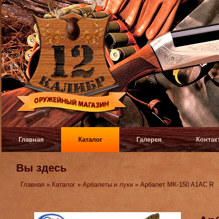
Главная
Каталог
Галерея
Контак
Вы здесь
Главная
»
Каталог
»
Арбалеты и луки
» Арбалет MK-150 A1AC R