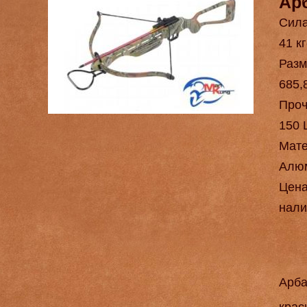
Ар
Сила
41 кг
Разм
685,
Проч
150 
Мат
Алюм
Цен
нали
Арба