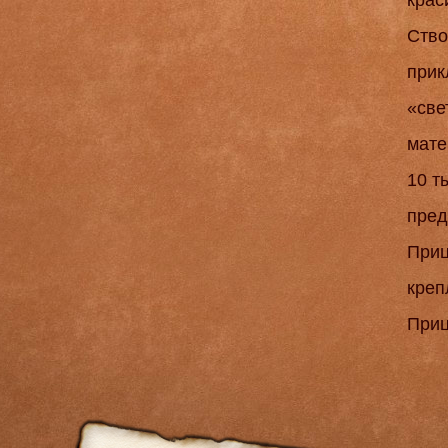
крас
Ство
прик
«све
мате
10 т
пред
Приц
креп
Приц