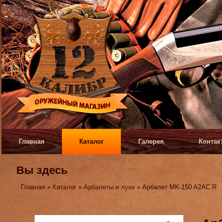
Главная
Каталог
Галерея
Контак
Вы здесь
Главная
»
Каталог
»
Арбалеты и луки
» Арбалет MK-150 A2AC R