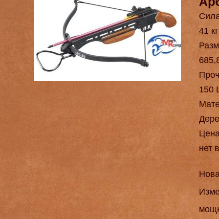
Ар
Сила
41 кг
Разм
685,
Проч
150 
Мат
Дере
Цен
нет 
Нова
Изме
мощн