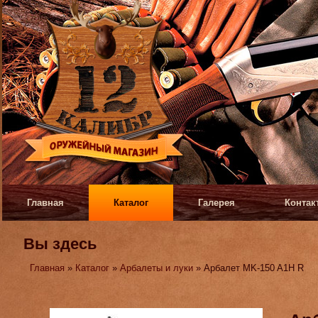
Главная
Каталог
Галерея
Контак
Вы здесь
Главная
»
Каталог
»
Арбалеты и луки
» Арбалет MK-150 A1H R