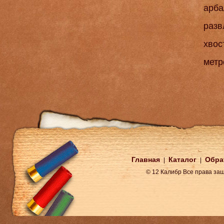
арба
разв
хвос
метр
Главная
Каталог
Обра
|
|
© 12 Калибр Все права з