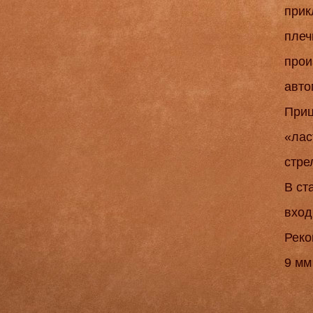
прик
плеч
прои
авто
Приц
«лас
стре
В ст
вход
Реко
9 мм