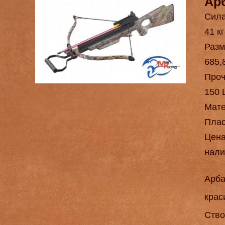
Ар
Сила
41 кг
Разм
685,
Проч
150 
Мат
Плас
Цен
нали
Арба
крас
Ство