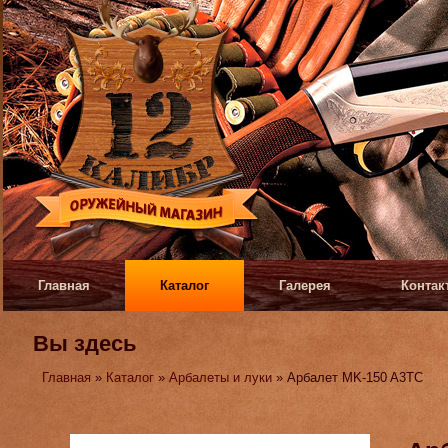
Главная
Каталог
Галерея
Контак
Вы здесь
Главная
»
Каталог
»
Арбалеты и луки
» Арбалет MK-150 A3TC