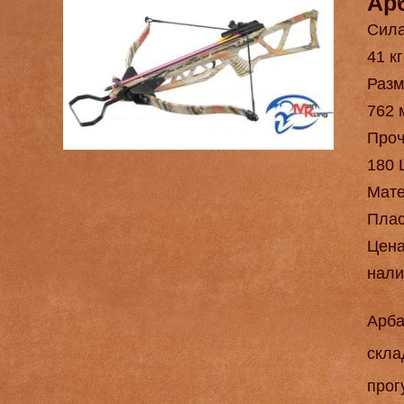
Ар
Сила
41 кг
Разм
762 
Проч
180 
Мат
Плас
Цен
нали
Арба
скла
прог