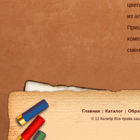
цвет
из а
Приц
комп
смен
Главная
Каталог
Обра
|
|
© 12 Калибр Все права з