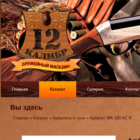
Главная
Каталог
Галерея
Контак
Вы здесь
Главная
»
Каталог
»
Арбалеты и луки
» Арбалет MK-160 AC R