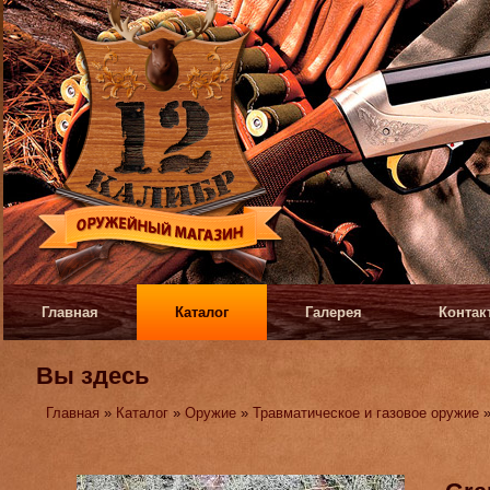
Главная
Каталог
Галерея
Контак
Вы здесь
Главная
»
Каталог
»
Оружие
»
Травматическое и газовое оружие
»