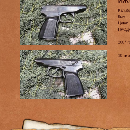
ИЖ-
Калиб
9мм
Цена:
ПРОД
2007 г
10-ти 