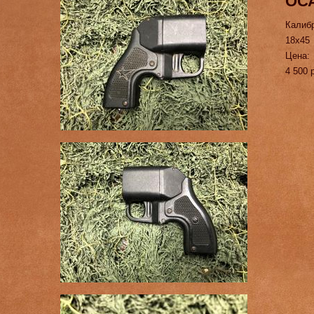
ОСА
Калиб
18х45
Цена:
4 500 