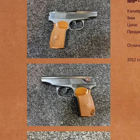
МР-
Калиб
9мм
Цена:
Прода
Отличн
2012 г