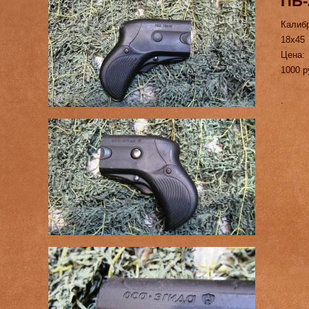
ПБ-
Калиб
18х45
Цена:
1000 р
.