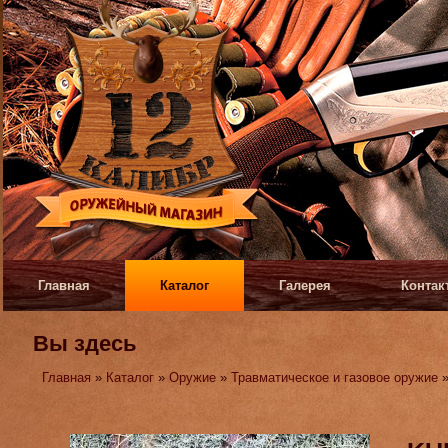
Главная
Каталог
Галерея
Контак
Вы здесь
Главная
»
Каталог
»
Оружие
»
Травматическое и газовое оружие
»