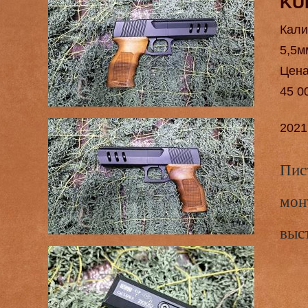
KU
Кали
5,5м
Цен
45 0
2021
Пис
мон
выс