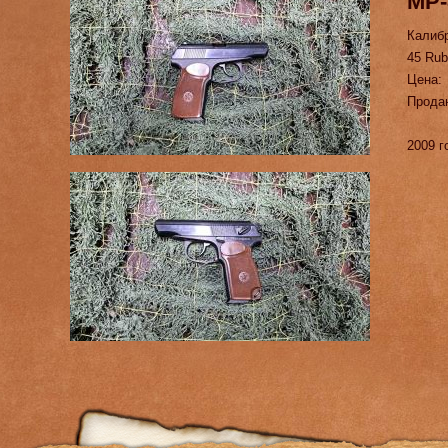
МР-
Калиб
45 Rub
Цена:
Прода
2009 г