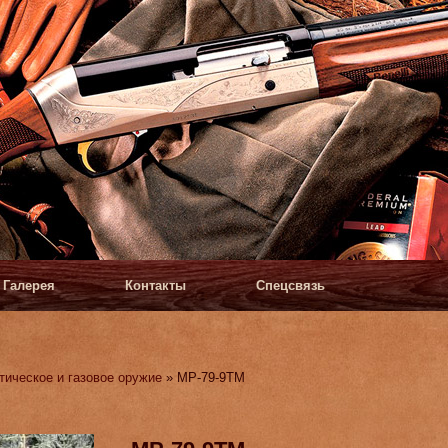
Галерея
Контакты
Спецсвязь
тическое и газовое оружие
» МР-79-9ТМ