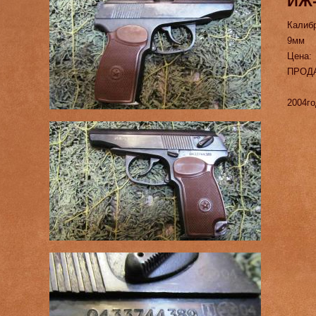
ИЖ-
Калиб
9мм
Цена:
ПРОД
2004го