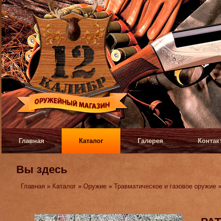
Главная
Каталог
Галерея
Контак
Вы здесь
Главная
»
Каталог
»
Оружие
»
Травматическое и газовое оружие
»