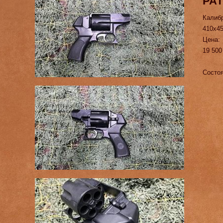
РА
Калиб
410х4
Цена:
19 500
Состоя