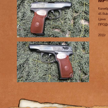
МР-
Калиб
45 Rub
Цена:
ПРОД
2011г