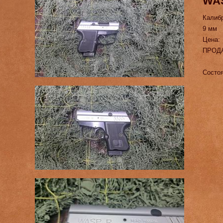
WA
Калиб
9 мм
Цена:
ПРОД
Состо