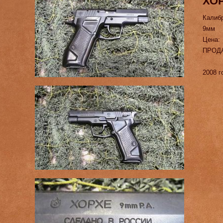
ХО
Калиб
9мм
Цена:
ПРОД
2008 г