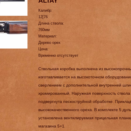
ALTAY
Калибр:
12[76
Длина ствола:
760мм
Материал:
Дерево орех
Цена:
Временно отсутствует
Cтвольная коробка выполнена из высокопрочн
изготавливается на высокоточном оборудовани
сверлением с дополнительной внутренней шлиф
хромированный. Наружная поверхность ствола
подвергнута пескоструйной обработке. Приклад 
высококачественного ореха. В комплекте 5 дул
установлена вентилируемая прицельная планк
магазина 5+1.