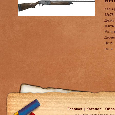
Ber
Калиб
12х76
Длина
760мм
Матер
Дерев
Цена:
нет в 
.
Главная
Каталог
Обра
|
|