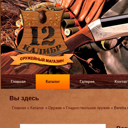
Главная
Каталог
Галерея
Контак
Вы здесь
Главная
»
Каталог
»
Оружие
»
Гладкоствольное оружие
» Beretta 