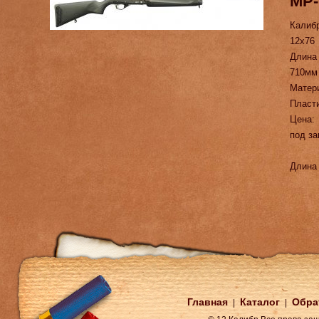
МР-
Калиб
12х76
Длина
710мм
Матер
Пласт
Цена:
под за
Длина 
Главная
Каталог
Обра
|
|