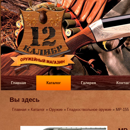
Главная
Каталог
Галерея
Контак
Вы здесь
Главная
»
Каталог
»
Оружие
»
Гладкоствольное оружие
» МР-155