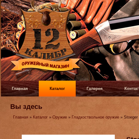
Главная
Каталог
Галерея
Контак
Вы здесь
Главная
»
Каталог
»
Оружие
»
Гладкоствольное оружие
» Stoeger