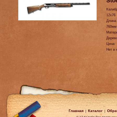
Sto
Калиб
12х76
Длина
760мм
Матер
Дерев
Цена:
Нет в 
.
Главная
Каталог
Обра
|
|