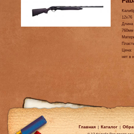
Fab
Калиб
12х76
Длина
760мм
Матер
Пласт
Цена:
нет в 
.
Главная
Каталог
Обра
|
|