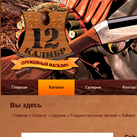
Главная
Каталог
Галерея
Контак
Вы здесь
Главная
»
Каталог
»
Оружие
»
Гладкоствольное оружие
» Fabarm 