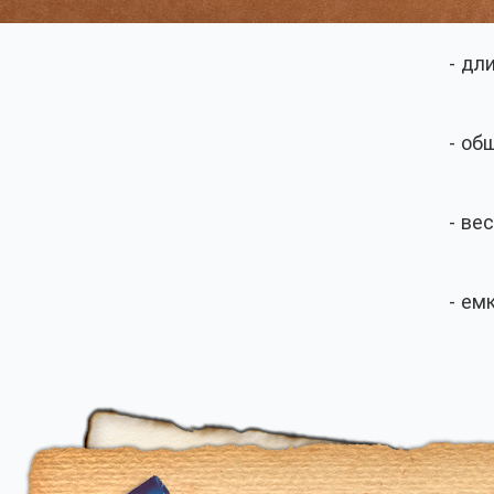
- дл
- об
- вес
- ем