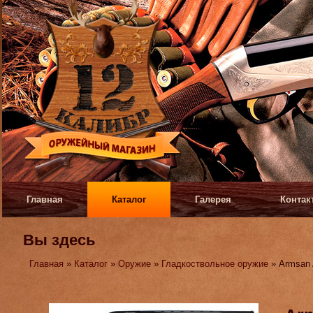
Главная
Каталог
Галерея
Контак
Вы здесь
Главная
»
Каталог
»
Оружие
»
Гладкоствольное оружие
» Armsan