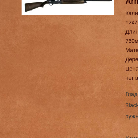
Ar
Кали
12х7
Длин
760
Мат
Дере
Цен
нет 
Глад
Blac
ружь