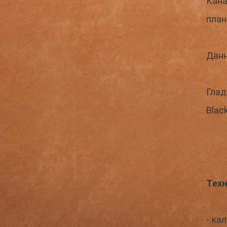
Кана
план
Данн
Глад
Blac
Техн
- ка