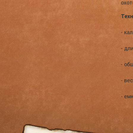
охот
Техн
- ка
- дл
- об
- вес
- ем