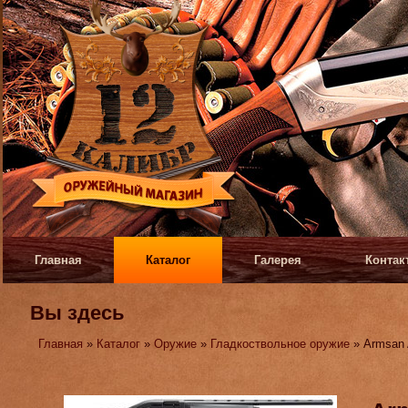
Главная
Каталог
Галерея
Контак
Вы здесь
Главная
»
Каталог
»
Оружие
»
Гладкоствольное оружие
» Armsan 