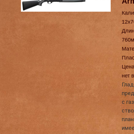
Ar
Кали
12х7
Длин
760
Мат
Плас
Цен
нет 
Глад
пред
с га
ство
план
имее