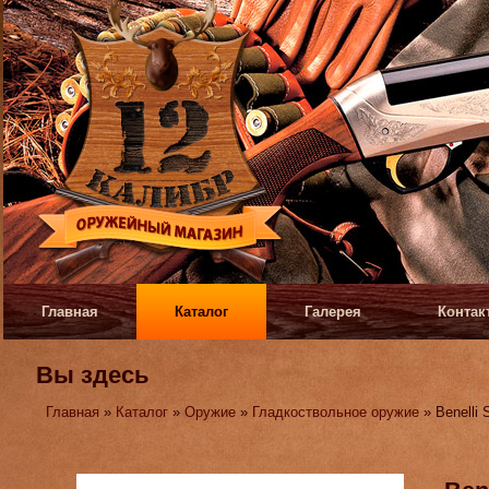
Главная
Каталог
Галерея
Контак
Вы здесь
Главная
»
Каталог
»
Оружие
»
Гладкоствольное оружие
» Benelli 