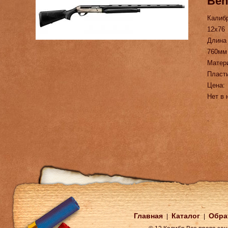
Ben
Калиб
12х76
Длина
760мм
Матер
Пласт
Цена:
Нет в 
.
Главная
Каталог
Обра
|
|