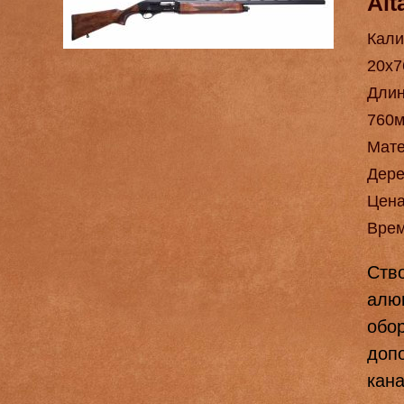
Alt
Кали
20х7
Длин
760
Мат
Дере
Цен
Врем
Cтв
алю
обо
доп
кан