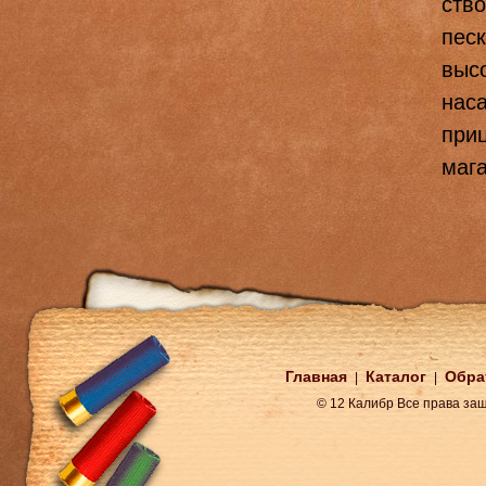
ство
песк
высо
нас
при
мага
Главная
Каталог
Обра
|
|
© 12 Калибр Все права з