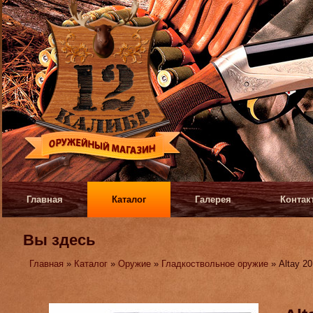
Главная
Каталог
Галерея
Контак
Вы здесь
Главная
»
Каталог
»
Оружие
»
Гладкоствольное оружие
» Altay 20