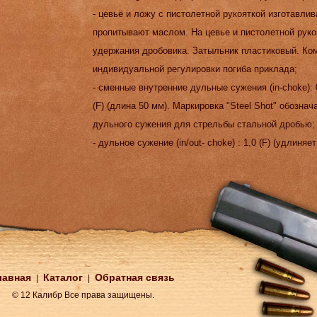
- цевьё и ложу с пистолетной рукояткой изготавли
пропитывают маслом. На цевье и пистолетной руко
удержания дробовика. Затыльник пластиковый. Ком
индивидуальной регулировки погиба приклада;
- сменные внутренние дульные сужения (in-choke): 0,0 
(F) (длина 50 мм). Маркировка "Steel Shot" обозна
дульного сужения для стрельбы стальной дробью;
- дульное сужение (in/out- choke) : 1,0 (F) (удлиняе
лавная
Каталог
Обратная связь
|
|
© 12 Калибр Все права защищены.