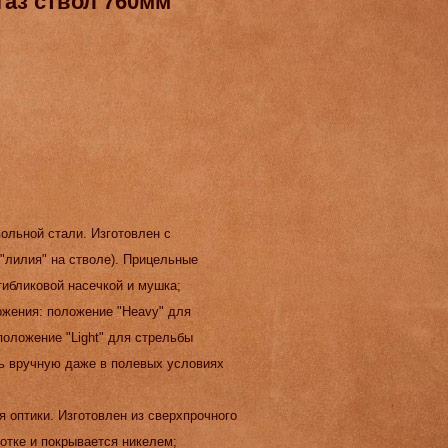
-газ ствол 760мм
вольной стали. Изготовлен с
"лилия" на стволе). Прицельные
тибликовой насечкой и мушка;
ожения: положение "Heavy" для
положение "Light" для стрельбы
ь вручную даже в полевых условиях
я оптики. Изготовлен из сверхпрочного
ботке и покрывается никелем;