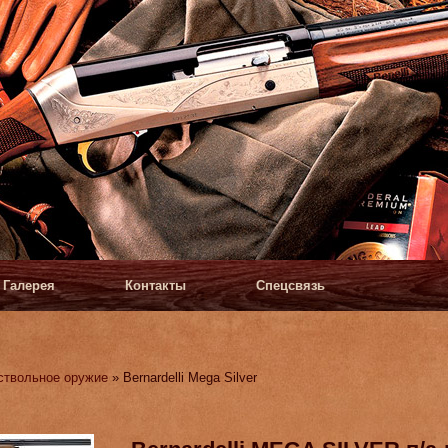
Галерея
Контакты
Спецсвязь
ствольное оружие
» Bernardelli Mega Silver