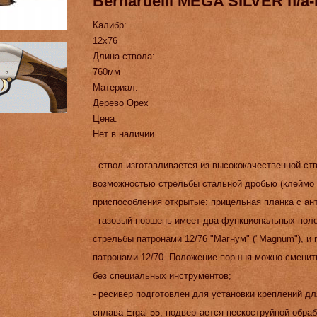
Bernardelli MEGA SILVER п/а
Калибр:
12x76
Длина ствола:
760мм
Материал:
Дерево Орех
Цена:
Нет в наличии
- ствол изготавливается из высококачественной ст
возможностью стрельбы стальной дробью (клеймо 
приспособления открытые: прицельная планка с ан
- газовый поршень имеет два функциональных пол
стрельбы патронами 12/76 "Магнум" ("Magnum"), и 
патронами 12/70. Положение поршня можно сменит
без специальных инструментов;
- ресивер подготовлен для установки креплений дл
сплава Ergal 55, подвергается пескоструйной обра