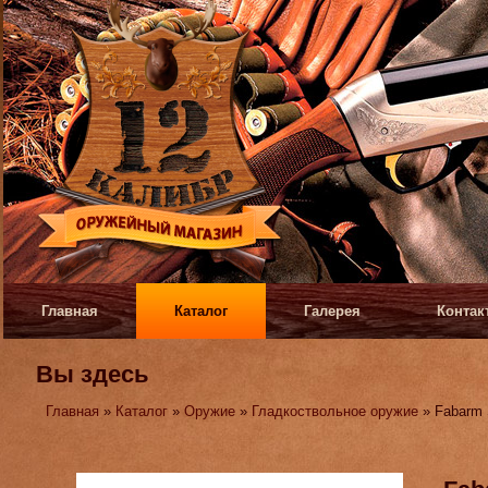
Главная
Каталог
Галерея
Контак
Вы здесь
Главная
»
Каталог
»
Оружие
»
Гладкоствольное оружие
» Fabarm 