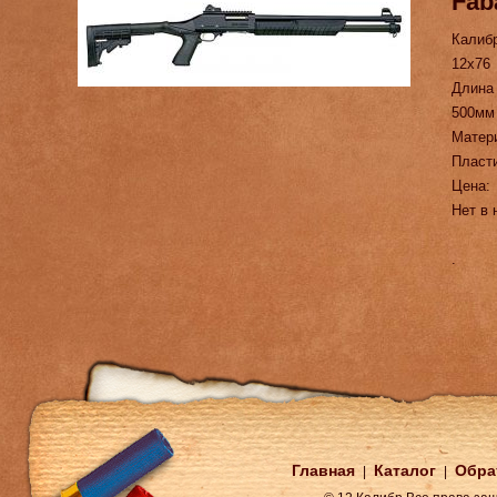
Fab
Калиб
12х76
Длина
500мм
Матер
Пласт
Цена:
Нет в 
.
Главная
Каталог
Обра
|
|