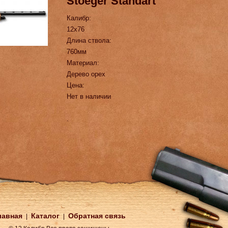
Stoeger Standart
Калибр:
12х76
Длина ствола:
760мм
Материал:
Дерево орех
Цена:
Нет в наличии
.
лавная
Каталог
Обратная связь
|
|