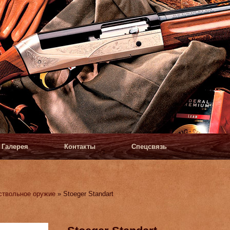
Галерея
Контакты
Спецсвязь
ствольное оружие
» Stoeger Standart