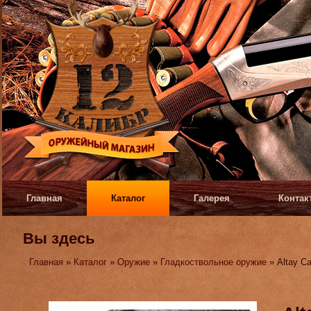
Главная
Каталог
Галерея
Контак
Вы здесь
Главная
»
Каталог
»
Оружие
»
Гладкоствольное оружие
» Altay C