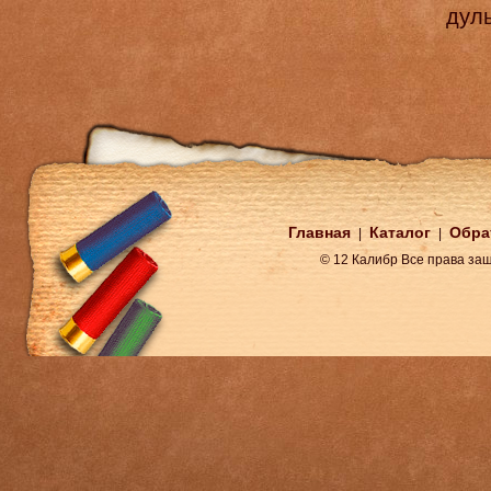
дул
Главная
Каталог
Обра
|
|
© 12 Калибр Все права з