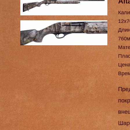
Alt
Кали
12х7
Длин
760
Мат
Плас
Цен
Врем
Пред
покр
вне
Шар