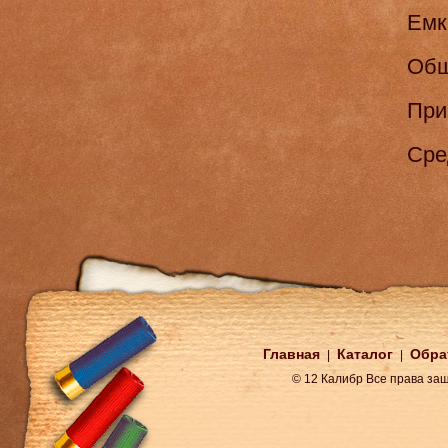
Емк
Обща
При
Сред
Главная
Каталог
Обра
|
|
© 12 Калибр Все права з