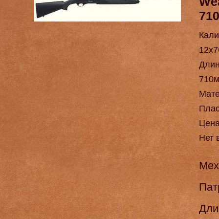
Wea
71
Кали
12х7
Длин
710
Мат
Плас
Цен
Нет 
Мех
Пат
Длин