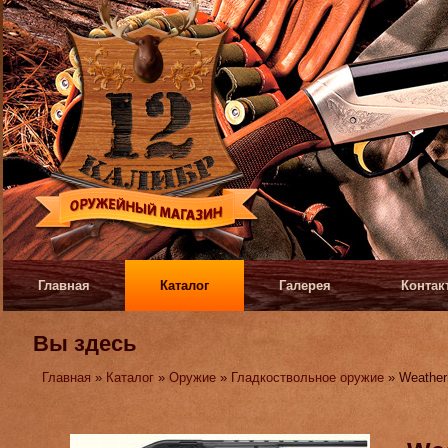
Главная
Каталог
Галерея
Контак
Вы здесь
Главная
»
Каталог
»
Оружие
»
Гладкоствольное оружие
» Weather