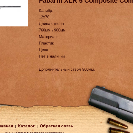
Fabarm XLR 5 Composite Co
Калибр:
12х76
Длина ствола:
760мм \ 900мм
Материал:
Пластик
Цена:
Нет в наличии
Дополнительный ствол 900мм.
лавная
Каталог
Обратная связь
|
|