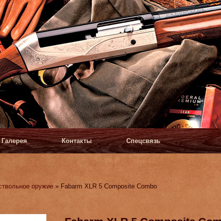
Галерея
Контакты
Спецсвязь
ствольное оружие
» Fabarm XLR 5 Composite Combo