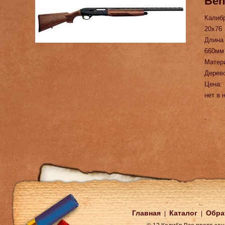
Bene
Калиб
20х76
Длина
660мм
Матер
Дерев
Цена:
нет в 
.
Главная
Каталог
Обра
|
|