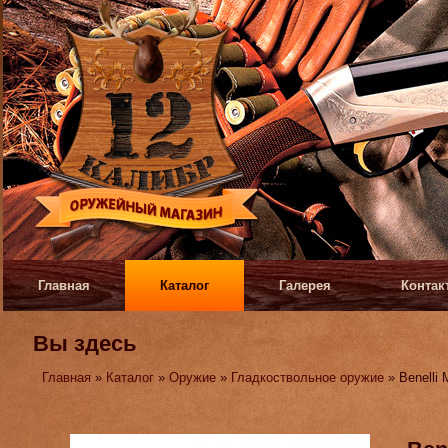
Главная
Каталог
Галерея
Контак
Вы здесь
Главная
»
Каталог
»
Оружие
»
Гладкоствольное оружие
» Benelli 