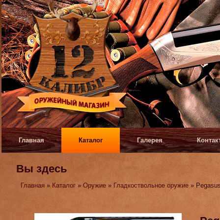
Главная
Каталог
Галерея
Контак
Вы здесь
Главная
»
Каталог
»
Оружие
»
Гладкоствольное оружие
» Pegasus