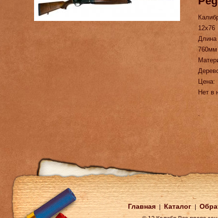
Peg
Калиб
12х76
Длина
760мм
Матер
Дерев
Цена:
Нет в 
.
Главная
Каталог
Обра
|
|