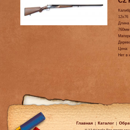
CZ 
Калиб
12х76
Длина
760мм
Матер
Дерев
Цена:
Нет в 
.
Главная
Каталог
Обра
|
|