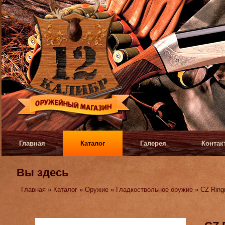
Главная
Каталог
Галерея
Контак
Вы здесь
Главная
»
Каталог
»
Оружие
»
Гладкоствольное оружие
» CZ Ring