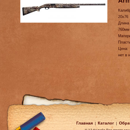
Arm
Калиб
20х76
Длина
760мм
Матер
Пласт
Цена:
нет в 
.
Главная
Каталог
Обра
|
|