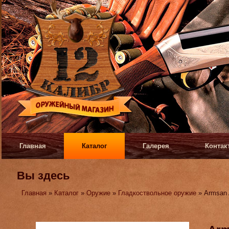
Главная
Каталог
Галерея
Контак
Вы здесь
Главная
»
Каталог
»
Оружие
»
Гладкоствольное оружие
» Armsan 