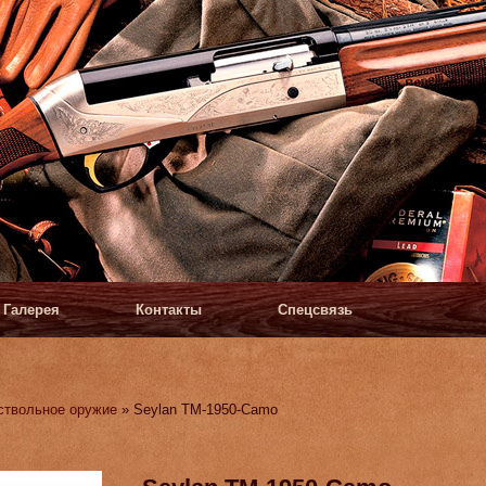
Галерея
Контакты
Спецсвязь
ствольное оружие
» Seylan TM-1950-Camo