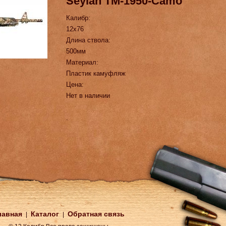
Seylan TM-1950-Camo
Калибр:
12х76
Длина ствола:
500мм
Материал:
Пластик камуфляж
Цена:
Нет в наличии
.
лавная
Каталог
Обратная связь
|
|