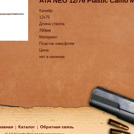
ATA NEO 12/76 Plastic Camo 
Калибр:
12х76
Длина ствола:
760мм
Материал:
Пластик камуфляж
Цена:
нет в наличие
.
лавная
Каталог
Обратная связь
|
|