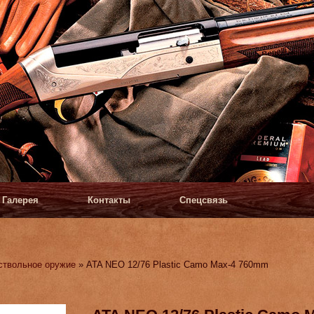
Галерея
Контакты
Спецсвязь
ствольное оружие
» ATA NEO 12/76 Plastic Camo Max-4 760mm