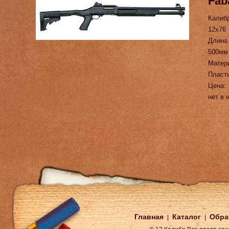
Fab
Калиб
12х76
Длина
500мм
Матер
Пласт
Цена:
нет в 
.
Главная
Каталог
Обра
|
|