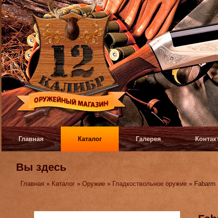
Главная
Каталог
Галерея
Контак
Вы здесь
Главная
»
Каталог
»
Оружие
»
Гладкоствольное оружие
» Fabarm 