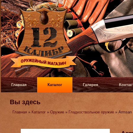
Главная
Каталог
Галерея
Контак
Вы здесь
Главная
»
Каталог
»
Оружие
»
Гладкоствольное оружие
» Armsan 