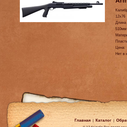
Arm
Калиб
12х76
Длина
510мм
Матер
Пласт
Цена:
Нет в 
.
Главная
Каталог
Обра
|
|