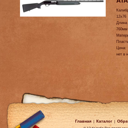
ATA
Калиб
12х76
Длина
760мм
Матер
Пласт
Цена:
нет в 
.
Главная
Каталог
Обра
|
|