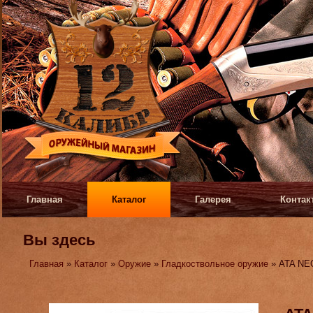
Главная
Каталог
Галерея
Контак
Вы здесь
Главная
»
Каталог
»
Оружие
»
Гладкоствольное оружие
» ATA NEO