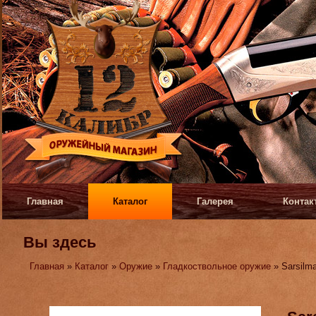
Главная
Каталог
Галерея
Контак
Вы здесь
Главная
»
Каталог
»
Оружие
»
Гладкоствольное оружие
» Sarsilm