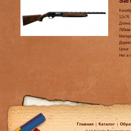
Sar
Калиб
12х76
Длина
760мм
Матер
Дерев
Цена:
Нет в 
.
Главная
Каталог
Обра
|
|