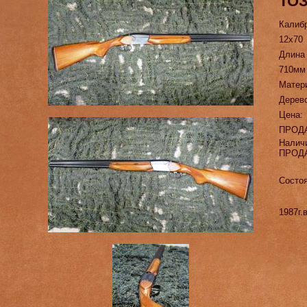
ТОЗ
Калиб
12х70
Длина
710мм
Матер
Дерев
Цена:
ПРОД
Налич
ПРОД
Состо
1987г.в