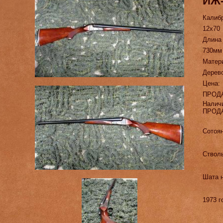
ИЖ-
Калиб
12х70
Длина
730мм
Матер
Дерево
Цена:
ПРОД
Налич
ПРОД
Сотоян
Ствол
Шата н
1973 г