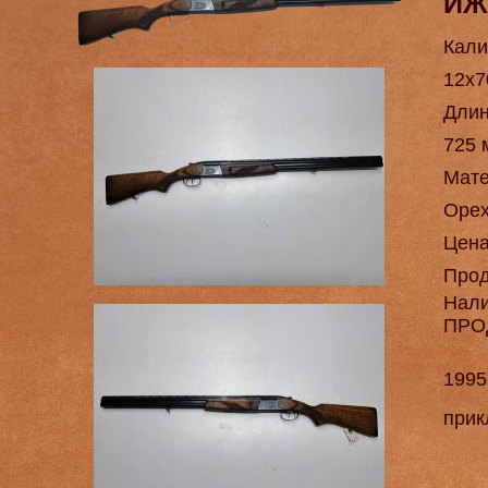
ИЖ
Кали
12х7
Длин
725 
Мат
Оре
Цен
Про
Нал
ПРО
1995
прик