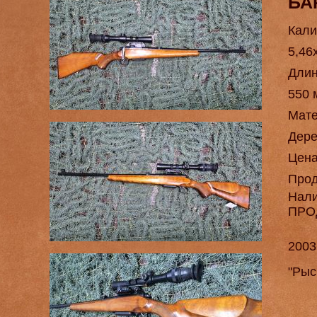
БА
Кали
5,46
Длин
550 
Мат
Дере
Цен
Про
Нал
ПРО
2003
"Рыс